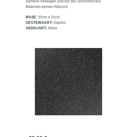
ziemlich homogen und tun der Schönheit des
Materials keinen Abbruch.
MAßE
: 30cm x 15cm
GESTEINSART:
Gabbro
HERKUNFT:
Afrika